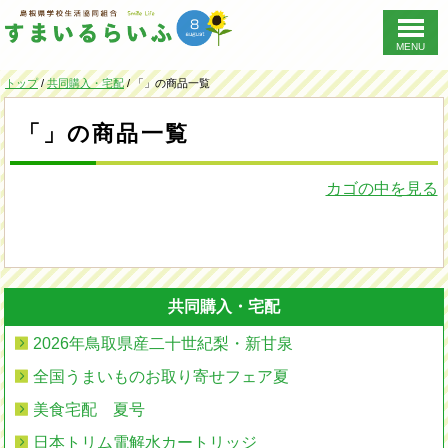
MENU
このページの本文へ
現
トップ
/
共同購入・宅配
/
「」の商品一覧
在
の
「」の商品一覧
位
置：
カゴの中を見る
共同購入・宅配
2026年鳥取県産二十世紀梨・新甘泉
全国うまいものお取り寄せフェア夏
美食宅配 夏号
日本トリム電解水カートリッジ